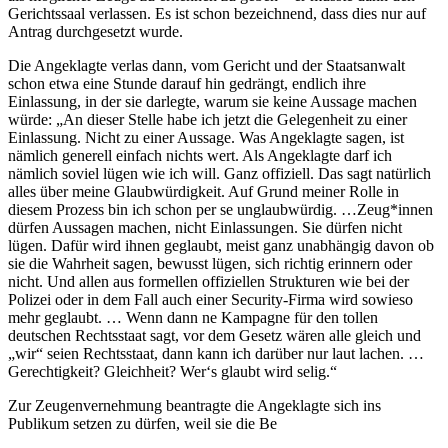
Gerichtssaal verlassen. Es ist schon bezeichnend, dass dies nur auf
Antrag durchgesetzt wurde.
Die Angeklagte verlas dann, vom Gericht und der Staatsanwalt
schon etwa eine Stunde darauf hin gedrängt, endlich ihre
Einlassung, in der sie darlegte, warum sie keine Aussage machen
würde: „An dieser Stelle habe ich jetzt die Gelegenheit zu einer
Einlassung. Nicht zu einer Aussage. Was Angeklagte sagen, ist
nämlich generell einfach nichts wert. Als Angeklagte darf ich
nämlich soviel lügen wie ich will. Ganz offiziell. Das sagt natürlich
alles über meine Glaubwürdigkeit. Auf Grund meiner Rolle in
diesem Prozess bin ich schon per se unglaubwürdig. …Zeug*innen
dürfen Aussagen machen, nicht Einlassungen. Sie dürfen nicht
lügen. Dafür wird ihnen geglaubt, meist ganz unabhängig davon ob
sie die Wahrheit sagen, bewusst lügen, sich richtig erinnern oder
nicht. Und allen aus formellen offiziellen Strukturen wie bei der
Polizei oder in dem Fall auch einer Security-Firma wird sowieso
mehr geglaubt. … Wenn dann ne Kampagne für den tollen
deutschen Rechtsstaat sagt, vor dem Gesetz wären alle gleich und
„wir“ seien Rechtsstaat, dann kann ich darüber nur laut lachen. …
Gerechtigkeit? Gleichheit? Wer‘s glaubt wird selig.“
Zur Zeugenvernehmung beantragte die Angeklagte sich ins
Publikum setzen zu dürfen, weil sie die Be