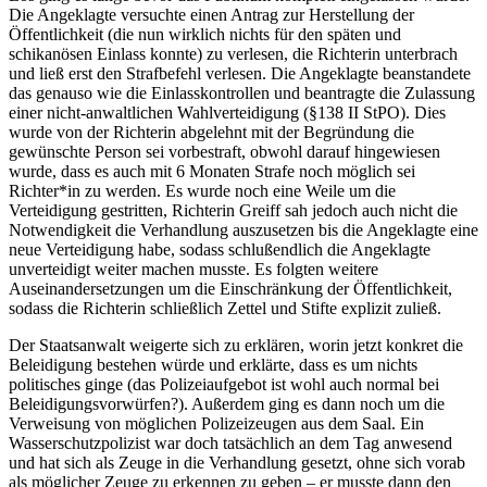
Die Angeklagte versuchte einen Antrag zur Herstellung der
Öffentlichkeit (die nun wirklich nichts für den späten und
schikanösen Einlass konnte) zu verlesen, die Richterin unterbrach
und ließ erst den Strafbefehl verlesen. Die Angeklagte beanstandete
das genauso wie die Einlasskontrollen und beantragte die Zulassung
einer nicht-anwaltlichen Wahlverteidigung (§138 II StPO). Dies
wurde von der Richterin abgelehnt mit der Begründung die
gewünschte Person sei vorbestraft, obwohl darauf hingewiesen
wurde, dass es auch mit 6 Monaten Strafe noch möglich sei
Richter*in zu werden. Es wurde noch eine Weile um die
Verteidigung gestritten, Richterin Greiff sah jedoch auch nicht die
Notwendigkeit die Verhandlung auszusetzen bis die Angeklagte eine
neue Verteidigung habe, sodass schlußendlich die Angeklagte
unverteidigt weiter machen musste. Es folgten weitere
Auseinandersetzungen um die Einschränkung der Öffentlichkeit,
sodass die Richterin schließlich Zettel und Stifte explizit zuließ.
Der Staatsanwalt weigerte sich zu erklären, worin jetzt konkret die
Beleidigung bestehen würde und erklärte, dass es um nichts
politisches ginge (das Polizeiaufgebot ist wohl auch normal bei
Beleidigungsvorwürfen?). Außerdem ging es dann noch um die
Verweisung von möglichen Polizeizeugen aus dem Saal. Ein
Wasserschutzpolizist war doch tatsächlich an dem Tag anwesend
und hat sich als Zeuge in die Verhandlung gesetzt, ohne sich vorab
als möglicher Zeuge zu erkennen zu geben – er musste dann den