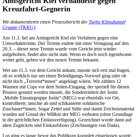
Amtsgericht Kiel verhandelte gegen
Kreuzfahrt-Gegnerin
Wir dokumentieren einen Prozessbericht der
Turbo Klimakampf
Gruppe (TKKG)
:
Am 11.3. lief am Amtsgericht Kiel ein Verfahren gegen eine
Umweltaktivistin. Der Termin endete mit einer Vertagung auf den
20.3. – dieser neue Termin wurde vom Gericht jetzt wieder
aufgehoben, findet also nicht statt. Wenn es doch noch irgendwann
weiter geht, geben wir den neuen Termin bekannt.
Wer am 11.3. vor dem Gericht ankam, musste sich erst mal fragen,
ob es wirklich nur um einen Beleidigungs-Vorwurf ging oder ob
nicht doch „Terrorist*innen“ angeklagt wären. Wir zählten 12
Wannen mit Cops vor dem Seiten-Eingang, der speziell für diesen
Prozess genutzt werden musste, die Sondereinheit der Justiz
„Mobile Einsatzgruppe Justiz“ (MEG) war ebenfalls vor Ort,
kontrollierte, tatschte ab und schikanierte solidarische
Zuschauer*innen. Sogar Zettel und Stifte und damit Zeichenmaterial
wurden auf Grund der Willkür der MEG verboten (ohne Grundlage
in der gerichtlichen Einlassverfügung). Gezeichnet wurde dann auf
alten Zugtickets und Einkaufsbons (Zeichnungen von Dada).
Los ging es lange bevor das Publikum komplett eingelassen wurde.